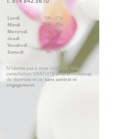
T.
514 842.5610
Lundi
10h - 21h
Mardi
10h - 21h
Mercredi
10h - 21h
Jeudi
10h - 21h
Vendredi
10h - 21h
Samedi
9h - 17h
N'hésitez pas à nous contacter. Une
consultation GRATUITE amène beaucoup
de réponses et ce,
sans contrat ni
engagement.