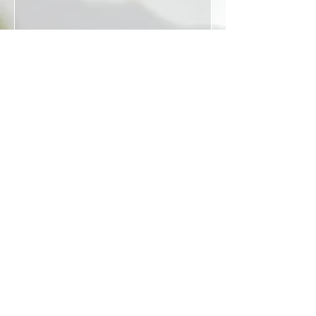
Envoyer
TÉMOIGNAGE
“On assiste aujourd'hui à une
banalisation de l'épilation au
laser. Pourtant, l'encadrement
est essentiel avant de donner
le feu vert ”
-LA PRESSE
POUR LES PROMOTIONS SUIVEZ-
NOUS SUR
FACEBOOK
Sur rendez-vous seulement
514.842.5610